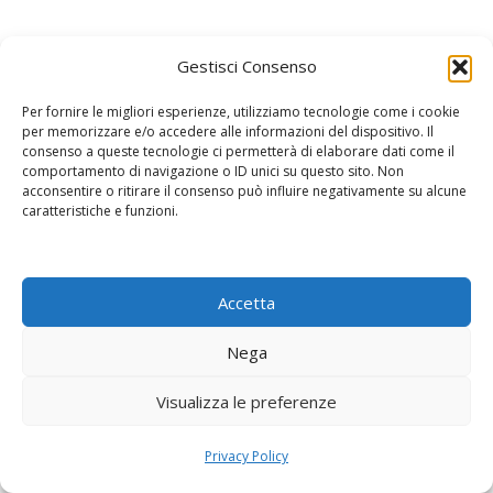
Non abbiamo trovato nulla
Gestisci Consenso
Non riusciamo a trovare quello che cerchi. Forse eseguire una ricerca
potrebbe essere di aiuto.
Per fornire le migliori esperienze, utilizziamo tecnologie come i cookie
per memorizzare e/o accedere alle informazioni del dispositivo. Il
Ricerca
consenso a queste tecnologie ci permetterà di elaborare dati come il
per:
comportamento di navigazione o ID unici su questo sito. Non
acconsentire o ritirare il consenso può influire negativamente su alcune
caratteristiche e funzioni.
Accetta
Nega
Visualizza le preferenze
Privacy Policy